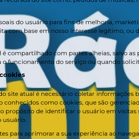
oais do usuário para fins de melhoria, market
feita com base em nosso interesse legítimo, ou 
é compartilhado com partes alheias, salvo as p
o funcionamento do serviço ou quando solicita
 cookies
site atual é necessário coletar informações bás
xto conhecidos como cookies, que são gerencia
o propósito de identificar o usuário em visitas
o usuário.
es para aprimorar a sua experiência ao navega