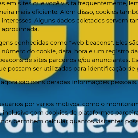
s em sites que você visita frequentemente, lem
neira mais eficiente. Além disso, cookies ta
interesses. Alguns dados coletados servem ta
a aproximada.
ns conhecidas como "web beacons". Eles são 
 número do cookie, data, hora e um registro da
acons de sites parceiros e/ou anunciantes. 
e possam ser utilizadas para identificação de 
 agora são consideradas informações pessoais.
usuários por vários motivos, como o monitora
 inclusive com cookies de plataformas parceiras
dos nos permitem calcular quantos visitantes p