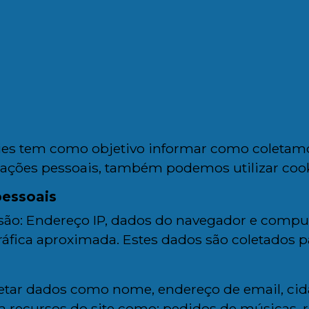
okies tem como objetivo informar como coletam
mações pessoais, também podemos utilizar coo
pessoais
ão: Endereço IP, dados do navegador e computa
fica aproximada. Estes dados são coletados para
ar dados como nome, endereço de email, cida
za recursos do site como: pedidos de músicas, 