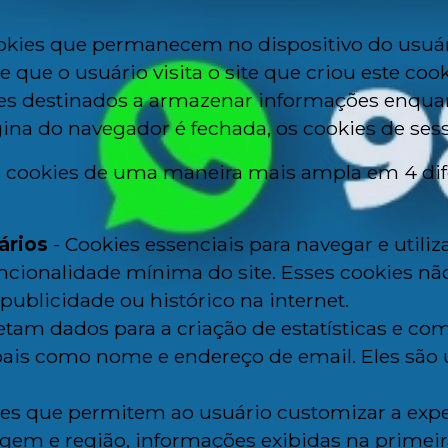
okies que permanecem no dispositivo do usu
 que o usuário visita o site que criou este cook
es destinados a armazenar informações enqua
ágina do navegador é fechada, os cookies de ses
s cookies de uma maneira mais ampla em 4 dif
ários
- Cookies essenciais para navegar e utiliza
ncionalidade mínima do site. Esses cookies nã
publicidade ou histórico na internet.
etam dados para a criação de estatísticas e com
is como nome e endereço de email. Eles são ut
ies que permitem ao usuário customizar a exp
gem e região, informações exibidas na primeira 