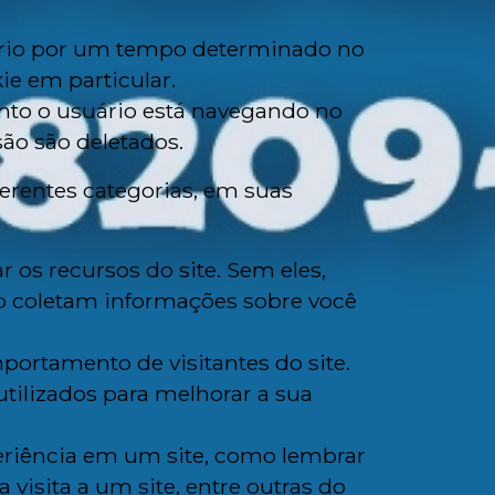
ário por um tempo determinado no
ie em particular.
nto o usuário está navegando no
são são deletados.
erentes categorias, em suas
r os recursos do site. Sem eles,
o coletam informações sobre você
portamento de visitantes do site.
ilizados para melhorar a sua
eriência em um site, como lembrar
visita a um site, entre outras do