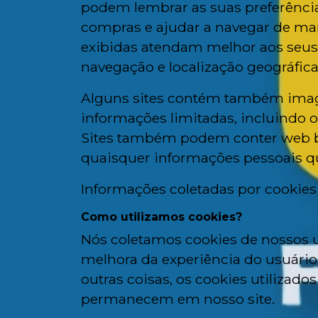
podem lembrar as suas preferência
compras e ajudar a navegar de ma
exibidas atendam melhor aos seus 
navegação e localização geográfic
Alguns sites contém também image
informações limitadas, incluindo o
Sites também podem conter web be
quaisquer informações pessoais qu
Informações coletadas por cookies
Como utilizamos cookies?
Nós coletamos cookies de nossos 
melhora da experiência do usuário,
outras coisas, os cookies utiliza
permanecem em nosso site.