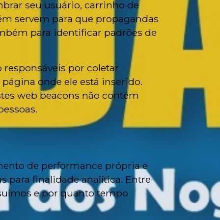
brar seu usuário, carrinho de
mbém servem para que propagandas
mbém para identificar padrões de
responsáveis por coletar
 página onde ele está inserido.
Estes web beacons não contém
pessoas.
mento de performance própria e
 para finalidade analítica. Entre
ossuímos e por quanto tempo