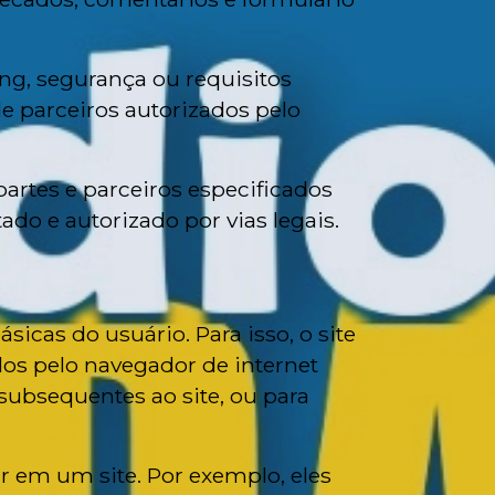
ing, segurança ou requisitos
de parceiros autorizados pelo
artes e parceiros especificados
do e autorizado por vias legais.
icas do usuário. Para isso, o site
dos pelo navegador de internet
 subsequentes ao site, ou para
r em um site. Por exemplo, eles