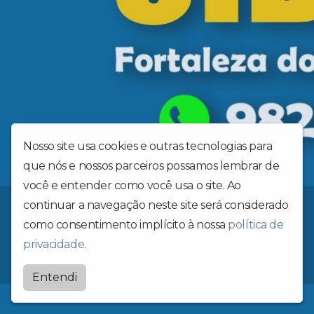
Nosso site usa cookies e outras tecnologias para
que nós e nossos parceiros possamos lembrar de
você e entender como você usa o site. Ao
continuar a navegação neste site será considerado
Rádio Cidade FM
como consentimento implícito à nossa
política de
Radiocidadefmfortaleza
privacidade
.
by
BRASCAST
Entendi